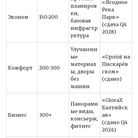
«Ягодное
планиров
Река
ки,
Эконом
150-200
Парк»
базовая
(сдача Q4
инфрастр
2028)
уктура
Улучшенн
ые
«Upoint на
материал
Пискарёв
Комфорт
200-300
ы, дворы
ском»
без
(сдано)
машин
«GloraX
Панорамн
Балтийск
ые виды,
Бизнес
300+
ая»
консьерж,
(сдано Q4
фитнес
2024)